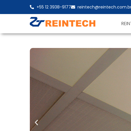
+55 12 3938-9177
reintech@reintech.com.b
REI