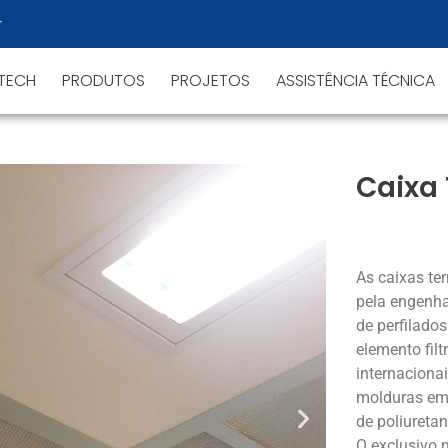
r
NTECH
PRODUTOS
PROJETOS
ASSISTÊNCIA TÉCNICA
Caixa 
As caixas te
pela engenhar
de perfilado
elemento filt
internaciona
molduras em 
de poliuretan
O exclusivo m