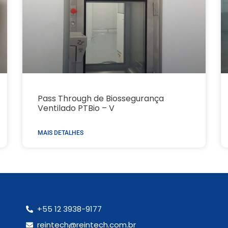
Pass Through de Biossegurança
Ventilado PTBio – V
MAIS DETALHES
+55 12 3938-9177
reintech@reintech.com.br