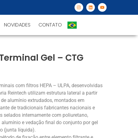
NOVIDADES
CONTATO
Terminal Gel – CTG
rminais com filtros HEPA – ULPA, desenvolvidas
ia Reintech utilizam estrutura lateral a partir
s de alumínio extrudados, montados em
rante de tradicionais fabricantes nacionais e
is selados internamente com poliuretano,
alumínio e vedação final do conjunto por gel
o (junta líquida).
étodo de fixação entre elemento filtrante e