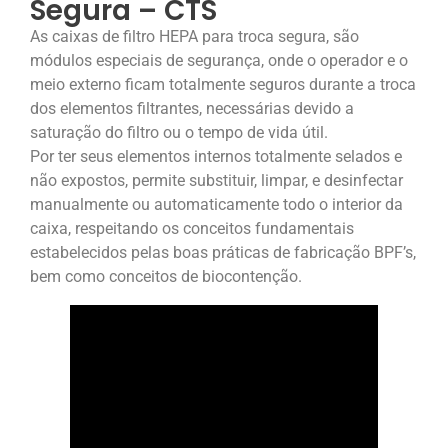
Segura – CTS
As caixas de filtro HEPA para troca segura, são
módulos especiais de segurança, onde o operador e o
meio externo ficam totalmente seguros durante a troca
dos elementos filtrantes, necessárias devido a
saturação do filtro ou o tempo de vida útil.
Por ter seus elementos internos totalmente selados e
não expostos, permite substituir, limpar, e desinfectar
manualmente ou automaticamente todo o interior da
caixa, respeitando os conceitos fundamentais
estabelecidos pelas boas práticas de fabricação BPF’s,
bem como conceitos de biocontenção.