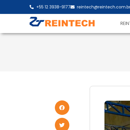
+55 12 3938-9177
reintech@reintech.com.b
REI